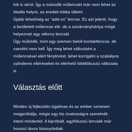
tok is sérül. Így a második műlencsét már nem lehet az
ideális helyre, az eredeti
tokba ültetni.
Újabb lehetőség az “add-on” lencse. Ez azt jelenti, hogy
a beültetett műlencse elé, de a
szivárványhártya mögé
helyeznek egy vékony lencsét.
Úgy működik, mint egy szemen belüli
kontaktlencse, de
cserélni nem kell. Így meg lehet változtatni a
műlencsével elért fénytörést, lehet
korrigálni a szabályos
cylinderes eltéréseket és elérhető többfókuszú változata
is.
Választás előtt
Minden új fejlesztés izgalmas és az ember szívesen
megpróbálja, mégis egy kis óvatosságra
szeretnék
inteni mindenkit. A kipróbált, egyfókuszú lencsék már
hosszú távon bizonyítottak.