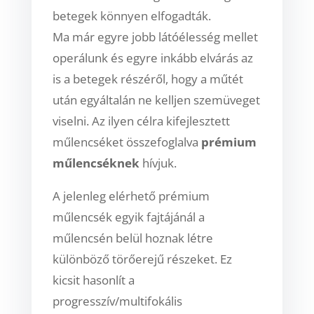
betegek könnyen elfogadták.
Ma már egyre
jobb látóélesség mellet
operálunk és egyre inkább elvárás az
is a betegek részéről, hogy a műtét
után egyáltalán ne kelljen szemüveget
viselni. Az ilyen célra kifejlesztett
műlencséket
összefoglalva
prémium
műlencséknek
hívjuk.
A jelenleg elérhető prémium
műlencsék egyik fajtájánál a
műlencsén belül hoznak létre
különböző
törőerejű részeket. Ez
kicsit hasonlít a
progresszív/multifokális