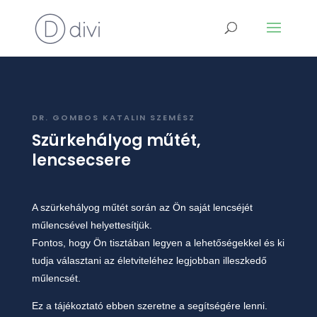
DR. GOMBOS KATALIN SZEMÉSZ
Szürkehályog műtét,
lencsecsere
A szürkehályog műtét során az Ön saját lencséjét
műlencsével helyettesítjük.
Fontos, hogy Ön tisztában legyen a lehetőségekkel és ki
tudja választani az életviteléhez legjobban illeszkedő
műlencsét.
Ez a tájékoztató ebben szeretne a segítségére lenni.