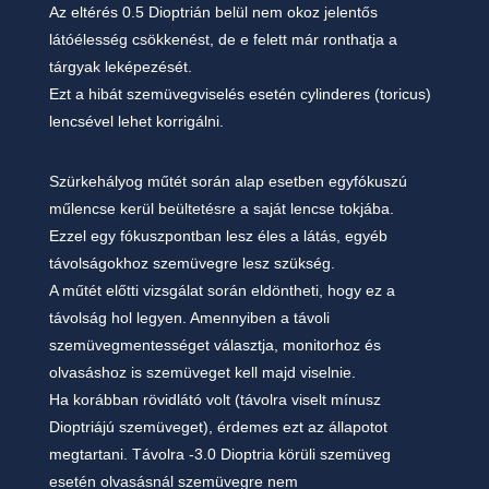
Az eltérés 0.5 Dioptrián belül nem okoz jelentős
látóélesség csökkenést, de e felett már ronthatja a
tárgyak leképezését.
Ezt a hibát szemüvegviselés esetén cylinderes (toricus)
lencsével lehet korrigálni.
Szürkehályog műtét során alap esetben egyfókuszú
műlencse kerül beültetésre a saját lencse tokjába.
Ezzel egy fókuszpontban lesz éles a látás, egyéb
távolságokhoz szemüvegre lesz szükség.
A műtét előtti vizsgálat során eldöntheti, hogy ez a
távolság hol legyen. Amennyiben a távoli
szemüvegmentességet választja, monitorhoz és
olvasáshoz is szemüveget kell majd viselnie.
Ha korábban rövidlátó volt (távolra viselt mínusz
Dioptriájú szemüveget), érdemes ezt az állapotot
megtartani. Távolra -3.0 Dioptria körüli szemüveg
esetén olvasásnál szemüvegre nem