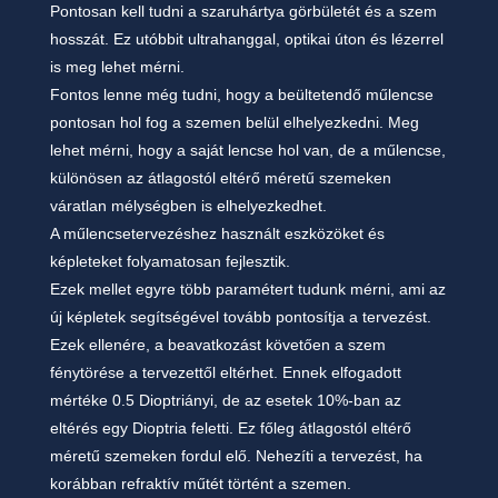
Pontosan kell tudni a szaruhártya
görbületét és a szem
hosszát. Ez utóbbit ultrahanggal, optikai úton és lézerrel
is meg lehet mérni.
Fontos lenne még tudni, hogy a beültetendő műlencse
pontosan hol fog a szemen belül
elhelyezkedni. Meg
lehet mérni, hogy a saját lencse hol van, de a műlencse,
különösen az
átlagostól eltérő méretű szemeken
váratlan mélységben is elhelyezkedhet.
A
műlencsetervezéshez használt eszközöket és
képleteket folyamatosan fejlesztik.
Ezek mellet
egyre több paramétert tudunk mérni, ami az
új képletek segítségével tovább pontosítja a tervezést.
Ezek ellenére, a beavatkozást követően a szem
fénytörése a tervezettől eltérhet. Ennek elfogadott
mértéke 0.5 Dioptriányi, de az esetek 10%-ban az
eltérés egy Dioptria feletti. Ez főleg átlagostól
eltérő
méretű szemeken fordul elő. Nehezíti a tervezést, ha
korábban refraktív műtét történt a
szemen.