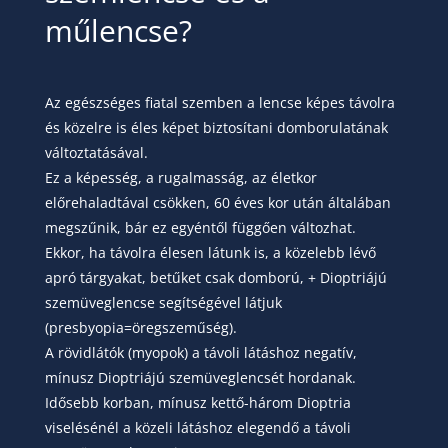
műlencse?
Az egészséges fiatal szemben a lencse képes távolra
és közelre is éles képet biztosítani domborulatának
változtatásával.
Ez a képesség, a rugalmasság, az életkor
előrehaladtával csökken, 60 éves kor után általában
megszűnik, bár ez egyéntől függően változhat.
Ekkor, ha távolra élesen látunk is, a közelebb lévő
apró tárgyakat, betűket csak domború, + Dioptriájú
szemüveglencse segítségével látjuk
(presbyopia=öregszeműség).
A rövidlátók (myopok) a távoli látáshoz negatív,
mínusz Dioptriájú szemüveglencsét hordanak.
Idősebb korban, mínusz kettő-három Dioptria
viselésénél a közeli látáshoz elegendő a távoli