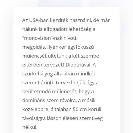
Az USA-ban kezdték használni, de már
nálunk is elfogadott lehetőség a
“monovision”-nak hívott
megoldás. Ilyenkor egyfókuszú
műlencsét ültetünk a két szembe
eltérően tervezett Dioptriával. A
szürkehályog általában mindkét
szemet érinti. Tervezhetjük úgy a
beültetendő műlencsét, hogy a
domináns szem távolra, a másik
közelebbre, általában 50 cm körüli
távolságra lásson élesen
szemüveg
nélkül.