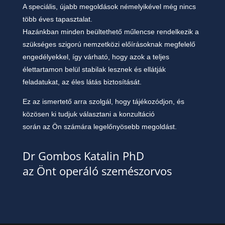
A
speciális, újabb megoldások némelyikével még nincs
több éves tapasztalat.
Hazánkban minden beültethető műlencse rendelkezik a
szükséges szigorú nemzetközi
előírásoknak megfelelő
engedélyekkel, így várható, hogy azok a teljes
élettartamon belül stabilak
lesznek és ellátják
feladatukat, az éles látás biztosítását.
Ez az ismertető arra szolgál, hogy tájékozódjon, és
közösen ki tudjuk választani a konzultáció
során az Ön számára legelőnyösebb megoldást.
Dr Gombos Katalin PhD
az Önt operáló szemészorvos