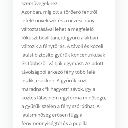
szemüvegekhez.
Azonban, míg ott
a törőerő fentről
lefelé növekszik és a nézési irány
változtatásával lehet a megfelelő
fókuszt
beállítani, itt gyűrű alakban
változik a fénytörés. A távoli és közeli
látást biztosító gyűrűk
koncentrikusak
és többször váltják egymást. Az adott
távolságból érkező fény több felé
oszlik,
csökken. A gyűrűk közt
maradnak “kihagyott” sávok, így a
köztes látás nem egyforma minőségű,
a
gyűrűk szélén a fény szóródhat. A
látásminőség erősen függ a
fénymennyiségtől és a pupilla