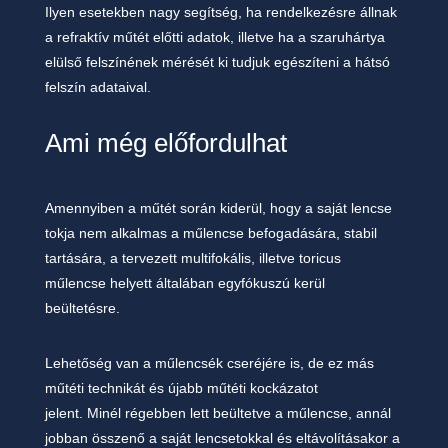
Ilyen esetekben nagy segítség, ha rendelkezésre állnak
a refraktív műtét előtti adatok,
illetve ha a szaruhártya
elülső felszínének mérését ki tudjuk egészíteni a hátsó
felszín adataival.
Ami még előfordulhat
Amennyiben a műtét során kiderül, hogy a saját lencse
tokja nem alkalmas a műlencse
befogadására, stabil
tartására, a tervezett multifokális, illetve toricus
műlencse helyett általában
egyfókuszú kerül
beültetésre.
Lehetőség van a műlencsék cseréjére is, de ez más
műtéti technikát és újabb műtéti kockázatot
jelent. Minél régebben lett beültetve a műlencse, annál
jobban összenő a saját lencsetokkal és
eltávolításakor a