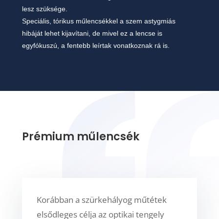
lesz szüksége.
Speciális, tórikus műlencsékkel a szem astygmiás
hibáját lehet kijavítani, de mivel ez a lencse is
egyfókuszú, a fentebb leírtak vonatkoznak rá is.
Prémium műlencsék
Korábban a szürkehályog műtétek
elsődleges célja az optikai tengely