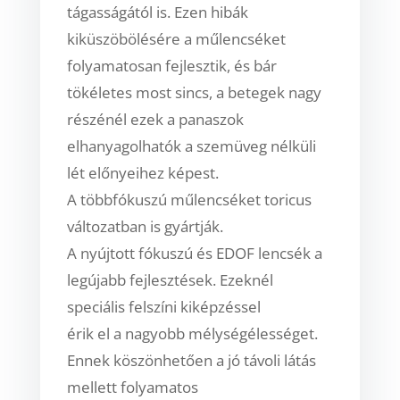
tágasságától is. Ezen hibák
kiküszöbölésére a műlencséket
folyamatosan fejlesztik, és bár
tökéletes most sincs, a betegek nagy
részénél ezek a panaszok
elhanyagolhatók a szemüveg
nélküli
lét előnyeihez képest.
A többfókuszú műlencséket toricus
változatban is gyártják.
A nyújtott fókuszú és EDOF lencsék a
legújabb fejlesztések. Ezeknél
speciális felszíni kiképzéssel
érik el a nagyobb mélységélességet.
Ennek köszönhetően a jó távoli látás
mellett folyamatos