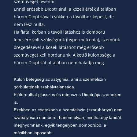
szemüveget levenni.
Ennél erősebb Dioptriánál a közeli érték általában
három Dioptriával csökken a távolihoz képest, de
nem lesz nulla.
Ha fiatal korban a távoli látáshoz is domború
lencsére volt szükségünk (hypermetropia), szemünk
öregedésével a közeli látáshoz még erősebb
szemüveget kell hordanunk. A kettő különbsége a
három Dioptriát általában nem haladja meg.
Külön betegség az astygmia, ami a szemfelszín
görbületének szabálytalansága.
Előfordulhat plusszos és mínuszos Dioptriájú szemeken
is.
Ezekben az esetekben a szemfelszín (szaruhártya) nem
szabályosan domború, hanem olyan, mintha egy labdát
megnyomnánk, egyik tengelyben domborúbb, a
másikban laposabb.