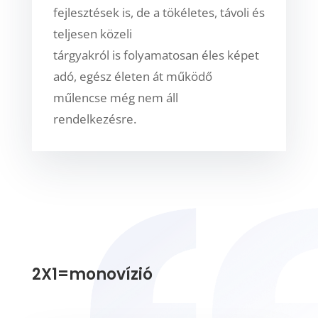
fejlesztések is, de a tökéletes, távoli és
teljesen közeli
tárgyakról is folyamatosan éles képet
adó, egész életen át működő
műlencse még nem áll
rendelkezésre.
2X1=monovízió