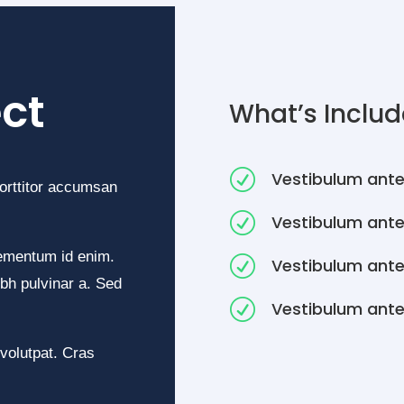
ct
What’s Inclu
R
Vestibulum ante
porttitor accumsan
R
Vestibulum ante
elementum id enim.
R
Vestibulum ante
nibh pulvinar a. Sed
R
Vestibulum ante
 volutpat. Cras