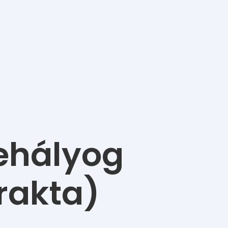
ehályog
rakta)