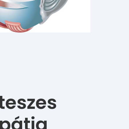
teszes
opátia