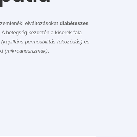
szemfenéki elváltozásokat
diabéteszes
 A betegség kezdetén a kiserek fala
k
(kapilláris permeabilitás fokozódás)
és
ki
(mikroaneurizmák)
.