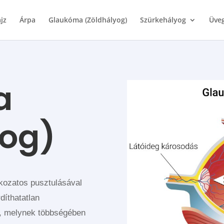
jz
Árpa
Glaukóma (Zöldhályog)
Szürkehályog
Üveg
a
yog)
okozatos pusztulásával
díthatatlan
k, melynek többségében