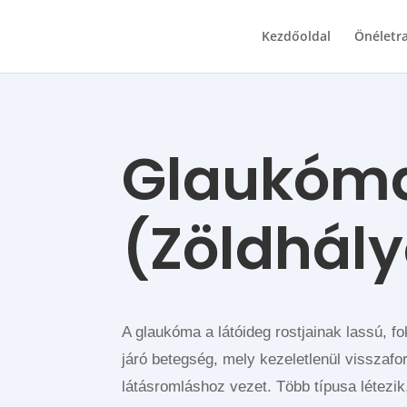
Kezdőoldal
Önéletra
Glaukóm
(Zöldhál
A glaukóma a látóideg rostjainak lassú, f
járó betegség, mely kezeletlenül visszafor
látásromláshoz vezet. Több típusa létezi