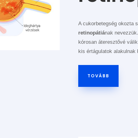
A cukorbetegség okozta 
retinopátiá
nak nevezzük.
kórosan áteresztővé váli
kis értágulatok alakulnak 
TOVÁBB