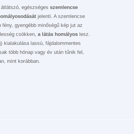
 átlátszó, egészséges
szemlencse
lhomályosodását
jelenti. A szemlencse
 fény, gyengébb minőségű kép jut az
élesség csökken,
a látás homályos
lesz.
) kialakulása lassú, fájdalommentes
sak több hónap vagy év után tűnik fel,
an, mint korábban.