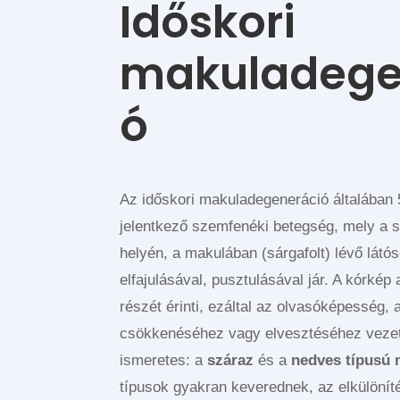
Időskori
makuladege
ó
Az időskori makuladegeneráció általában 5
jelentkező szemfenéki betegség, mely a 
helyén, a makulában (sárgafolt) lévő látó
elfajulásával, pusztulásával jár. A kórké
részét érinti, ezáltal az olvasóképesség, a
csökkenéséhez vagy elvesztéséhez vezet
ismeretes: a
száraz
és a
nedves típusú 
típusok gyakran keverednek, az elkülönít